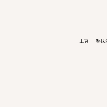
主頁
整抹