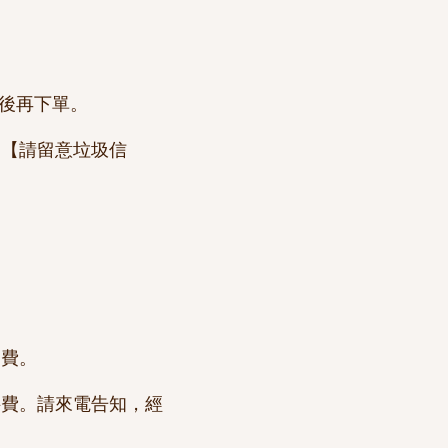
認後再下單。
，【請留意垃圾信
。
退費。
料費。請來電告知，經