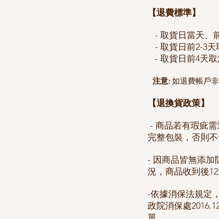
【退費標準】
- 取貨日當天、
- 取貨日前2-3
- 取貨日前4天
注意:
如退費帳戶非
【退換貨政策】
- 商品若有瑕疵
完整包裝，否則不
- 因商品皆無添
況，商品收到後1
-依據消保法規定
政院消保處2016
單。