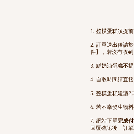
1. 整模蛋糕須
2. 訂單送出後請於
件】，若沒有收到
3. 鮮奶油蛋糕不
4. 自取時間請
5. 整模蛋糕建議
6. 若不幸發生
7. 網站下單
完成付
回覆確認後，訂單