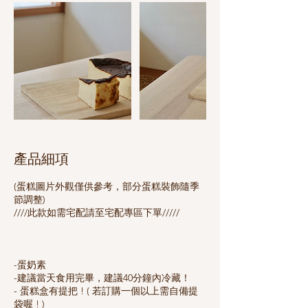
產品細項
(蛋糕圖片外觀僅供參考，部分蛋糕裝飾隨季
節調整)
////此款如需宅配請至宅配專區下單/////
-蛋奶素
-建議當天食用完畢，建議40分鐘內冷藏！
- 蛋糕盒有提把 ! ( 若訂購一個以上需自備提
袋喔 ! )