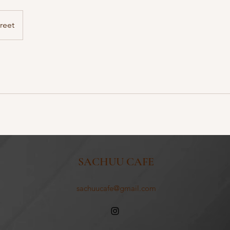
reet
SACHUU CAFE
sachuucafe@gmail.com