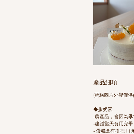
產品細項
(蛋糕圖片外觀僅供
◆蛋奶素
-農產品，會因為
-建議當天食用完畢
- 蛋糕盒有提把 ! 