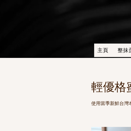
主頁
整抹
輕優格蜜柑
使用當季新鮮台灣