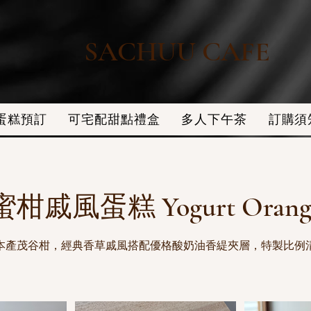
SACHUU CAFE
蛋糕預訂
可宅配甜點禮盒
多人下午茶
訂購須
戚風蛋糕 Yogurt Orange
本產茂谷柑，經典香草戚風搭配優格酸奶油香緹夾層，特製比例