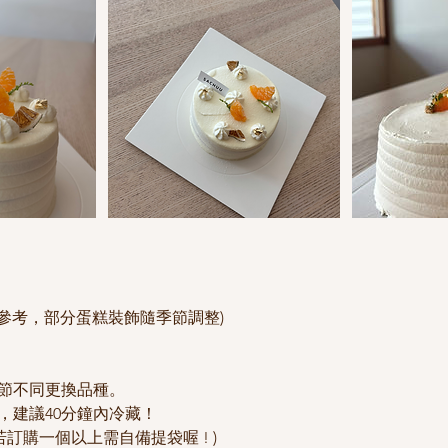
參考，部分蛋糕裝飾隨季節調整)
季節不同更換品種。
，建議40分鐘內冷藏！
( 若訂購一個以上需自備提袋喔 ! )