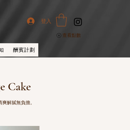
登入
查看點數
知
酬賓計劃
 Cake
清爽解膩無負擔。