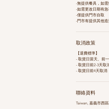
-無提供餐具，如
-如需更改日期有急
-僅提供門市自取
取消政策
【退費標準】
- 取貨日當天、前
- 取貨日前2-3天
- 取貨日前4天取
聯絡資料
Taiwan, 嘉義市